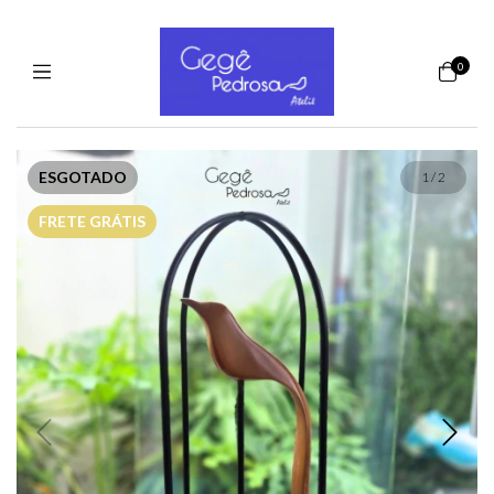
0
ESGOTADO
1
/
2
FRETE GRÁTIS