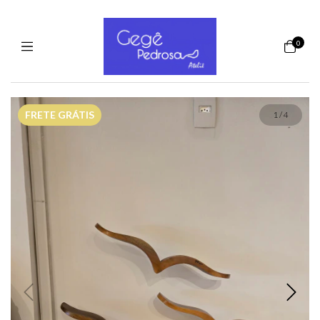
0
FRETE GRÁTIS
1
/
4